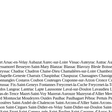
et
Arsac-en-Velay
Aubazat
Aurec-sur-Loire
Vissac-Auteyrac
Autrac
Au
essamorel
Besseyre-Saint-Mary
Blanzac
Blassac
Blavozy
Blesle
Boisse
eyssac
Chadrac
Chadron
Chaise-Dieu
Chamalières-sur-Loire
Chambez
hapelle-Geneste
Charraix
Chaspinhac
Chaspuzac
Chassagnes
Chassig
nnangles
Costaros
Coubon
Couteuges
Craponne-sur-Arzon
Cronce
Cu
russac
Fix-Saint-Geneys
Fontannes
Freycenet-la-Cuche
Freycenet-la-T
dos
Langeac
Lantriac
Lapte
Laussonne
Laval-sur-Doulon
Lavaudieu
L
s-de-Tence
Mazet-Saint-Voy
Mazerat-Aurouze
Mazeyrat-d'Allier
Mer
rd
Montusclat
Moudeyres
Ouides
Paulhac
Paulhaguet
Pébrac
Pertuis
Pi
osières
Saint-André-de-Chalencon
Saint-Arcons-d'Allier
Saint-Arcons
son
Saint-Cirgues
Saint-Didier-en-Velay
Saint-Didier-sur-Doulon
Saint
Saint-Front
Saint-Geneys-près-Saint-Paulien
Saint-Georges-d'Aurac
Sa