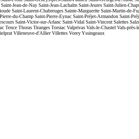
Saint-Jean-de-Nay
Saint-Jean-Lachalm
Saint-Jeures
Saint-Julien-Chapt
rioude
Saint-Laurent-Chabreuges
Sainte-Marguerite
Saint-Martin-de-Fu
-Pierre-du-Champ
Saint-Pierre-Eynac
Saint-Préjet-Armandon
Saint-Préj
escours
Saint-Victor-sur-Arlanc
Saint-Vidal
Saint-Vincent
Salettes
Salz
ac
Tence
Thoras
Tiranges
Torsiac
Valprivas
Vals-le-Chastel
Vals-près-
ielprat
Villeneuve-d'Allier
Villettes
Vorey
Yssingeaux