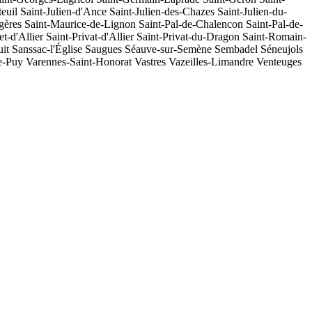
euil
Saint-Julien-d'Ance
Saint-Julien-des-Chazes
Saint-Julien-du-
gères
Saint-Maurice-de-Lignon
Saint-Pal-de-Chalencon
Saint-Pal-de-
et-d'Allier
Saint-Privat-d'Allier
Saint-Privat-du-Dragon
Saint-Romain-
uit
Sanssac-l'Église
Saugues
Séauve-sur-Semène
Sembadel
Séneujols
le-Puy
Varennes-Saint-Honorat
Vastres
Vazeilles-Limandre
Venteuges