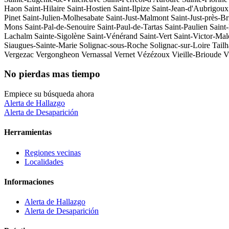
Haon
Saint-Hilaire
Saint-Hostien
Saint-Ilpize
Saint-Jean-d'Aubrigoux
Pinet
Saint-Julien-Molhesabate
Saint-Just-Malmont
Saint-Just-près-B
Mons
Saint-Pal-de-Senouire
Saint-Paul-de-Tartas
Saint-Paulien
Saint
Lachalm
Sainte-Sigolène
Saint-Vénérand
Saint-Vert
Saint-Victor-Mal
Siaugues-Sainte-Marie
Solignac-sous-Roche
Solignac-sur-Loire
Tailh
Vergezac
Vergongheon
Vernassal
Vernet
Vézézoux
Vieille-Brioude
V
No pierdas mas tiempo
Empiece su búsqueda ahora
Alerta de Hallazgo
Alerta de Desaparición
Herramientas
Regiones vecinas
Localidades
Informaciones
Alerta de Hallazgo
Alerta de Desaparición