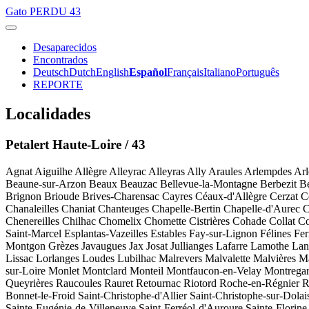
Gato
PERDU 43
Desaparecidos
Encontrados
Deutsch
Dutch
English
Español
Français
Italiano
Português
REPORTE
Localidades
Petalert Haute-Loire / 43
Agnat
Aiguilhe
Allègre
Alleyrac
Alleyras
Ally
Araules
Arlempdes
Arl
Beaune-sur-Arzon
Beaux
Beauzac
Bellevue-la-Montagne
Berbezit
B
Brignon
Brioude
Brives-Charensac
Cayres
Céaux-d'Allègre
Cerzat
C
Chanaleilles
Chaniat
Chanteuges
Chapelle-Bertin
Chapelle-d'Aurec
C
Chenereilles
Chilhac
Chomelix
Chomette
Cistrières
Cohade
Collat
Co
Saint-Marcel
Esplantas-Vazeilles
Estables
Fay-sur-Lignon
Félines
Fer
Montgon
Grèzes
Javaugues
Jax
Josat
Jullianges
Lafarre
Lamothe
Lan
Lissac
Lorlanges
Loudes
Lubilhac
Malrevers
Malvalette
Malvières
Ma
sur-Loire
Monlet
Montclard
Monteil
Montfaucon-en-Velay
Montrega
Queyrières
Raucoules
Rauret
Retournac
Riotord
Roche-en-Régnier
R
Bonnet-le-Froid
Saint-Christophe-d'Allier
Saint-Christophe-sur-Dolai
Sainte-Eugénie-de-Villeneuve
Saint-Ferréol-d'Auroure
Sainte-Florine