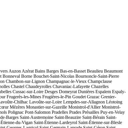
vers
Auzon
Azérat
Bains
Barges
Bas-en-Basset
Beaulieu
Beaumont
t
Bonneval
Borne
Bouchet-Saint-Nicolas
Bournoncle-Saint-Pierre
on
Chambon-sur-Lignon
Champagnac-le-Vieux
Champclause
nolles
Chastel
Chaudeyrolles
Chavaniac-Lafayette
Chazelles
belles
Cussac-sur-Loire
Desges
Domeyrat
Dunières
Espalem
Espaly-
our
Frugerès-les-Mines
Frugières-le-Pin
Goudet
Grazac
Grenier-
avoûte-Chilhac
Lavoûte-sur-Loire
Lempdes-sur-Allagnon
Léotoing
cœur
Mézères
Monastier-sur-Gazeille
Monistrol-d'Allier
Monistrol-
nols
Polignac
Pont-Salomon
Pradelles
Prades
Présailles
Puy-en-Velay
-de-Barges
Saint-Austremoine
Saint-Beauzire
Saint-Bérain
Saint-
-Étienne-du-Vigan
Saint-Étienne-Lardeyrol
Saint-Étienne-sur-Blesle
int-Georges-Lagricol
Saint-Germain-Laprade
Saint-Géron
Saint-