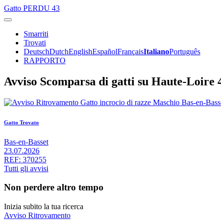
Gatto
PERDU 43
Smarriti
Trovati
Deutsch
Dutch
English
Español
Français
Italiano
Português
RAPPORTO
Avviso Scomparsa di gatti su Haute-Loire 
Gatto Trovato
Bas-en-Basset
23.07.2026
REF: 370255
Tutti gli avvisi
Non perdere altro tempo
Inizia subito la tua ricerca
Avviso Ritrovamento